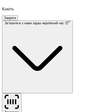
Кажіть
Закрити
Звʼязатися з нами
зараз неробочий час 😴