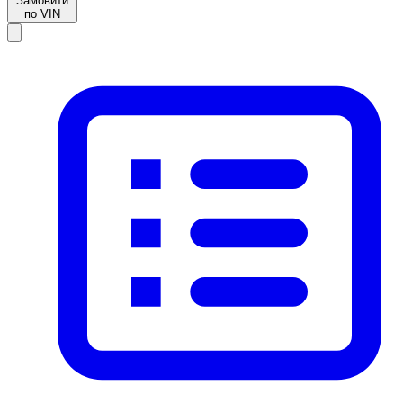
Замовити
по VIN