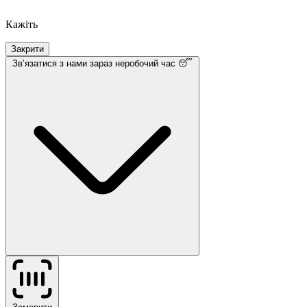
Кажіть
Закрити
Звʼязатися з нами
зараз неробочий час 😴