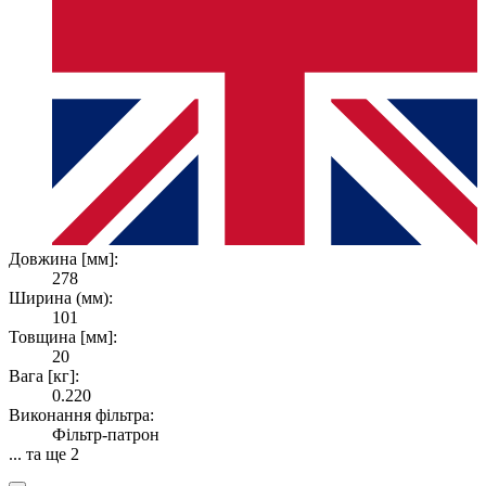
Довжина [мм]:
278
Ширина (мм):
101
Товщина [мм]:
20
Вага [кг]:
0.220
Виконання фільтра:
Фільтр-патрон
... та ще 2