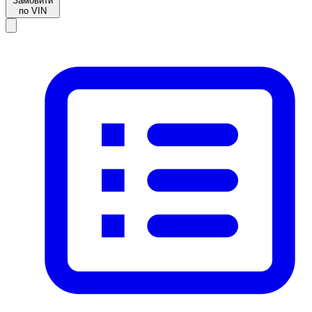
Замовити
по VIN