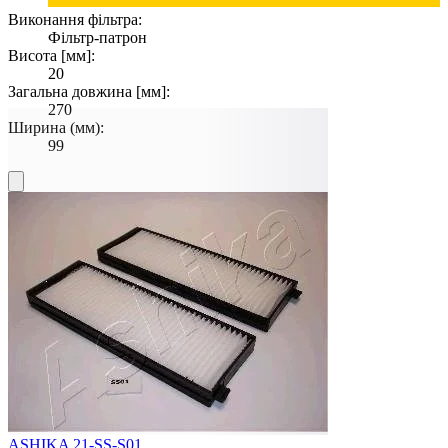
Виконання фільтра:
Фільтр-патрон
Висота [мм]:
20
Загальна довжина [мм]:
270
Ширина (мм):
99
ASHIKA 21-SS-S01