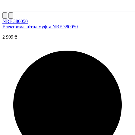
NRF 380050
Електромагнітна муфта NRF 380050
2 909 ₴