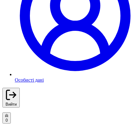
Особисті дані
Вийти
0