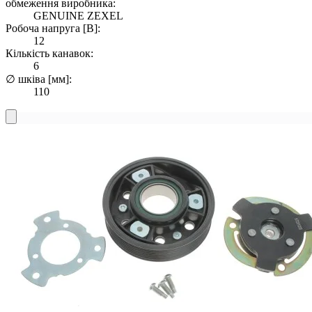
обмеження виробника:
GENUINE ZEXEL
Робоча напруга [В]:
12
Кількість канавок:
6
∅ шківа [мм]:
110