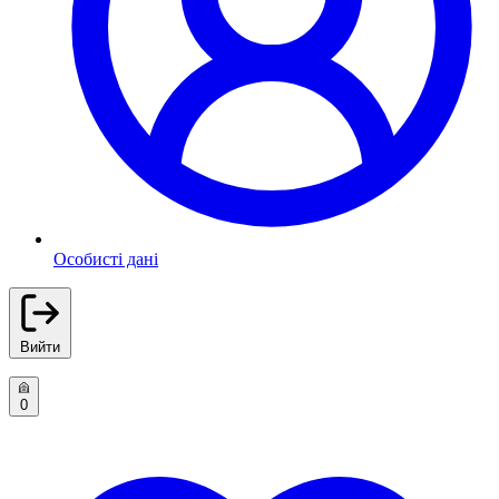
Особисті дані
Вийти
0