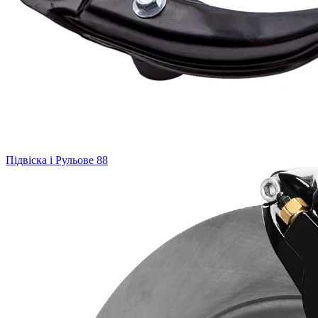
Підвіска і Рульове
88