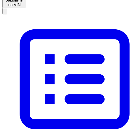
Замовити
по VIN