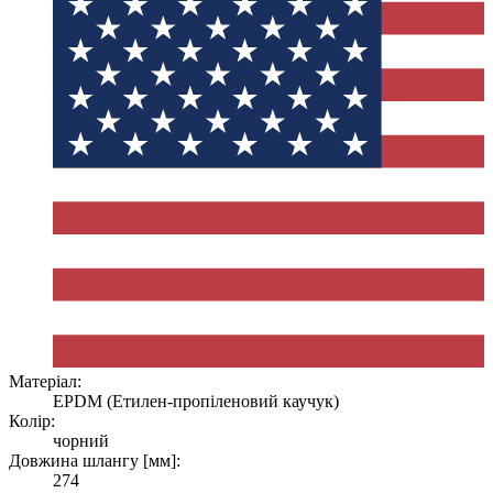
Матеріал:
EPDM (Етилен-пропіленовий каучук)
Колір:
чорний
Довжина шлангу [мм]:
274