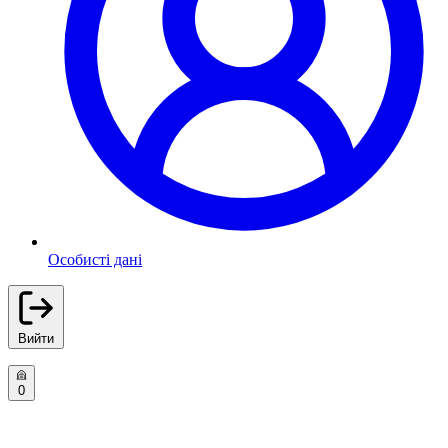
Особисті дані
Вийти
0