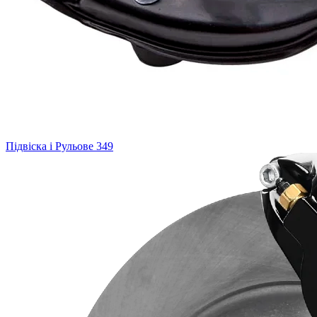
Підвіска і Рульове
349