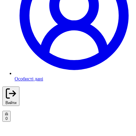
Особисті дані
Вийти
0