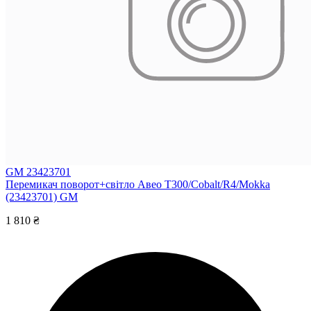
GM 23423701
Перемикач поворот+світло Авео Т300/Cobalt/R4/Mokka
(23423701) GM
1 810 ₴