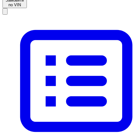
Замовити
по VIN