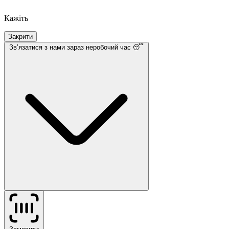
Кажіть
Закрити
Звʼязатися з нами
зараз неробочий час 😴