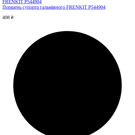
FRENKIT P544904
Поршень супорта гальмівного FRENKIT P544904
408 ₴