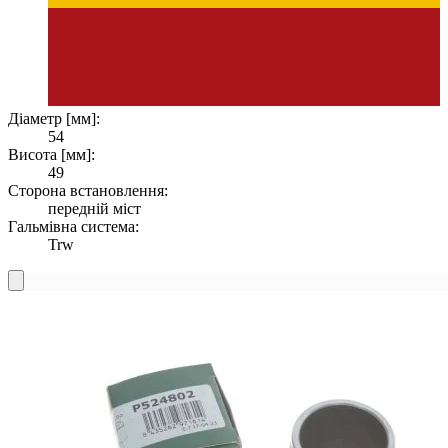
Діаметр [мм]:
54
Висота [мм]:
49
Сторона встановлення:
передній міст
Гальмівна система:
Trw