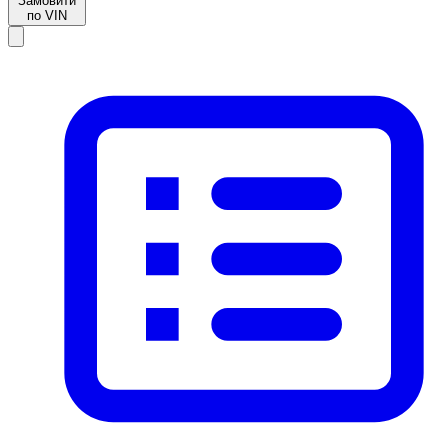
Замовити
по VIN