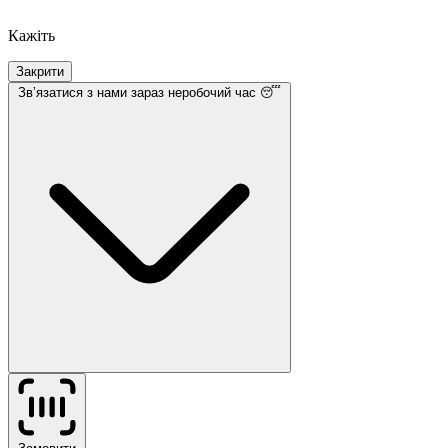
Кажіть
Закрити
Звʼязатися з нами
зараз неробочий час 😴