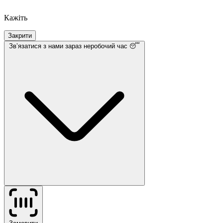
Кажіть
Закрити
Звʼязатися з нами
зараз неробочий час 😴