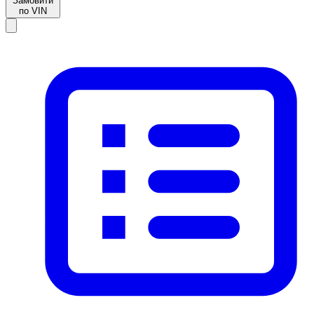
Замовити
по VIN