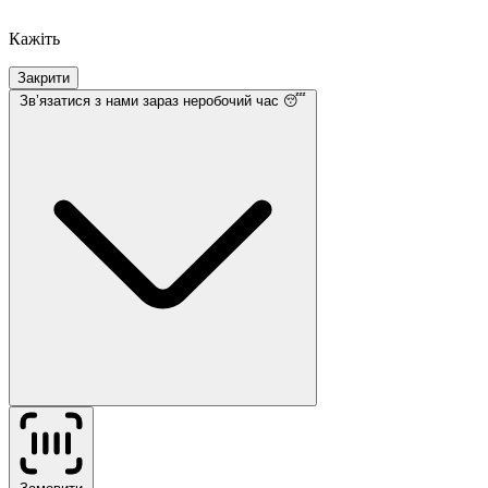
Кажіть
Закрити
Звʼязатися з нами
зараз неробочий час 😴