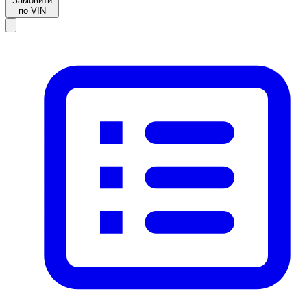
Замовити
по VIN