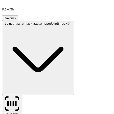
Кажіть
Закрити
Звʼязатися з нами
зараз неробочий час 😴