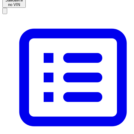
Замовити
по VIN