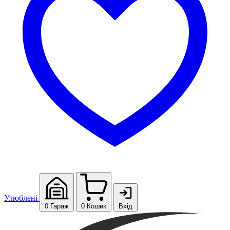
Улюблені
0
Гараж
0
Кошик
Вхід