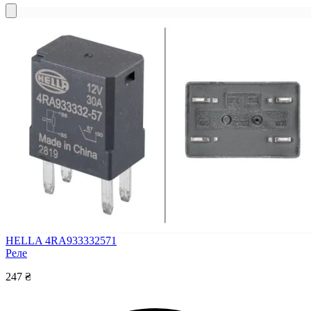
HELLA 4RA933332571
Реле
247 ₴