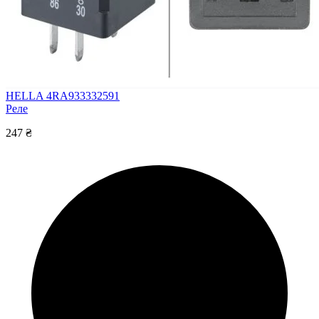
HELLA 4RA933332591
Реле
247 ₴