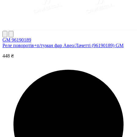
GM 96190189
Реле поворотів+п/туман фар Авео/Лачетті (96190189) GM
448 ₴