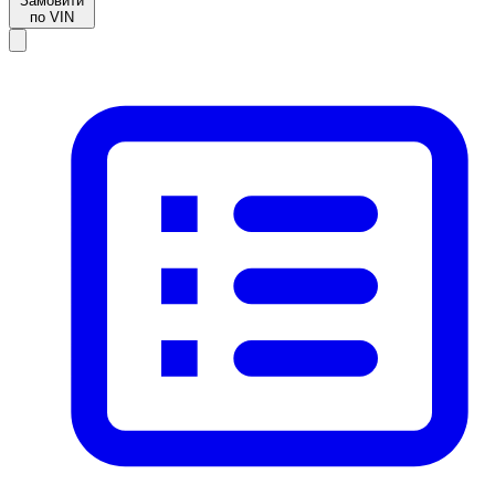
Замовити
по VIN