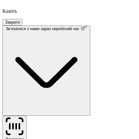
Кажіть
Закрити
Звʼязатися з нами
зараз неробочий час 😴