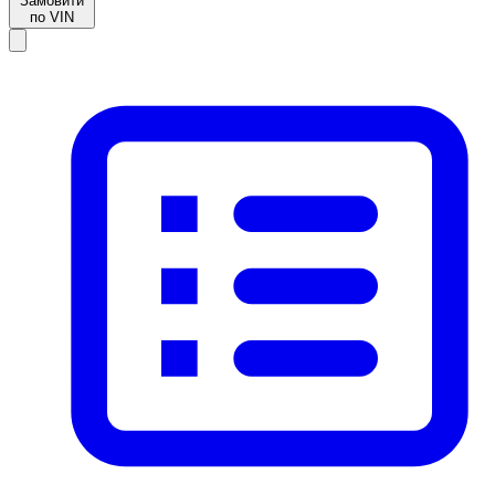
Замовити
по VIN