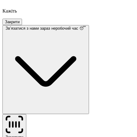
Кажіть
Закрити
Звʼязатися з нами
зараз неробочий час 😴