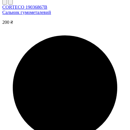
CORTECO 19036867B
Сальник гумометалевий
200 ₴