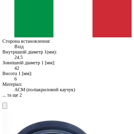
Сторона встановлення:
Вхід
Внутрішній діаметр 1(мм):
24.5
Зовнішній діаметр 1 [мм]:
42
Висота 1 [мм]:
6
Матеріал:
АСМ (поліакриловий каучук)
... та ще 2