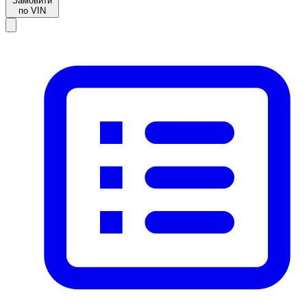
Замовити
по VIN