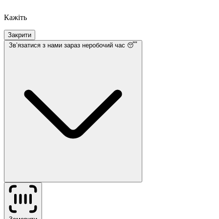
Кажіть
Закрити
Звʼязатися з нами
зараз неробочий час 😴