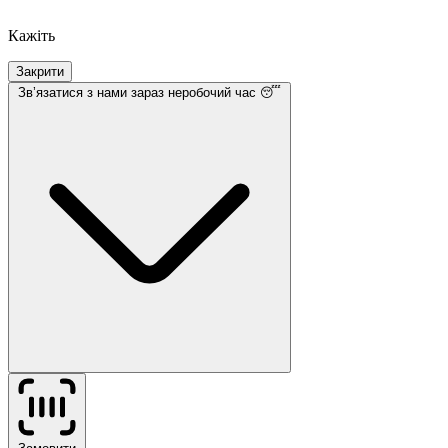
Кажіть
Закрити
Звʼязатися з нами
зараз неробочий час 😴