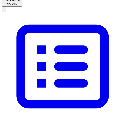
Замовити
по VIN