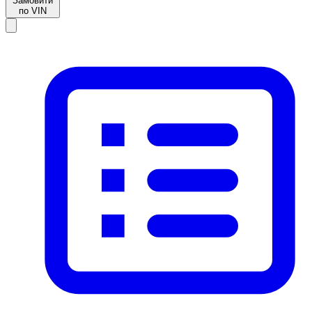
Замовити
по VIN