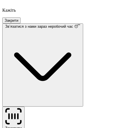
Кажіть
Закрити
Звʼязатися з нами
зараз неробочий час 😴