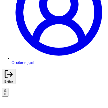
Особисті дані
Вийти
0