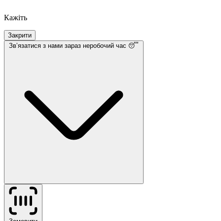
Кажіть
Закрити
Звʼязатися з нами
зараз неробочий час 😴