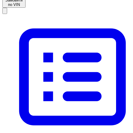
Замовити
по VIN