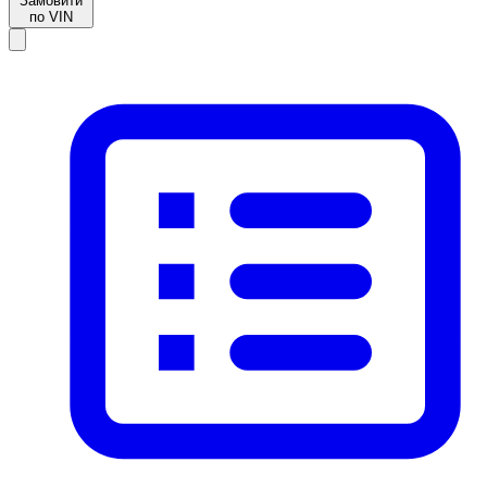
Замовити
по VIN