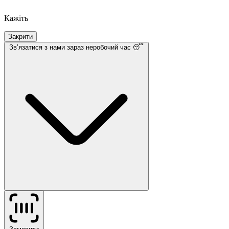
Кажіть
Закрити
Звʼязатися з нами
зараз неробочий час 😴