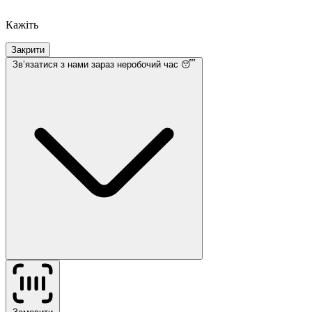
Кажіть
Закрити
Звʼязатися з нами
зараз неробочий час 😴