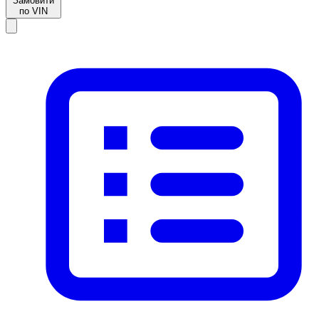
Замовити
по VIN