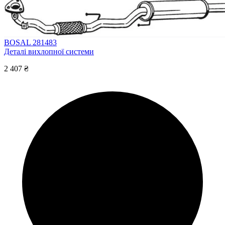
BOSAL 281483
Деталі вихлопної системи
2 407 ₴