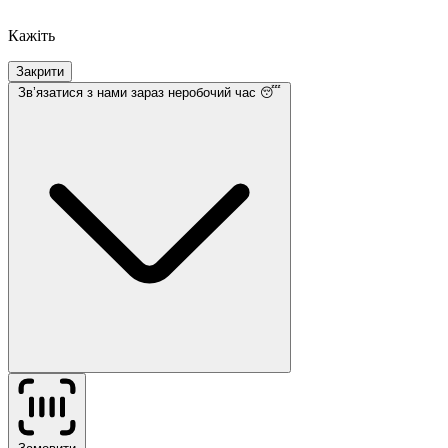
Кажіть
Закрити
Звʼязатися з нами
зараз неробочий час 😴