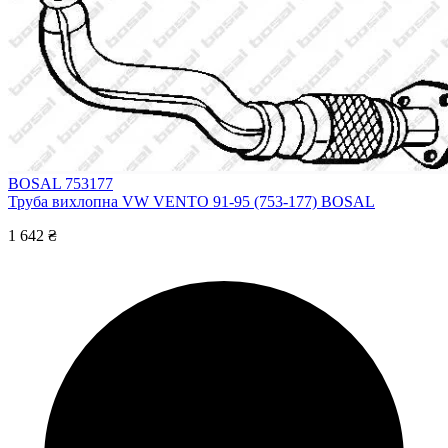
BOSAL 753177
Труба вихлопна VW VENTO 91-95 (753-177) BOSAL
1 642 ₴