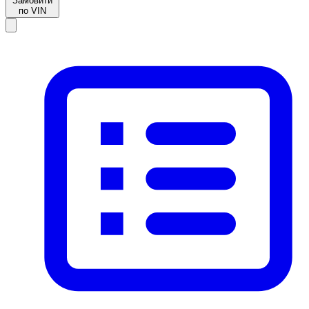
Замовити
по VIN