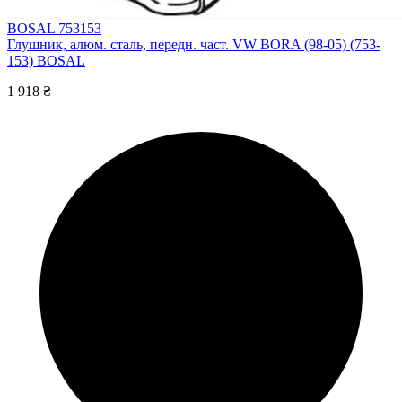
BOSAL 753153
Глушник, алюм. сталь, передн. част. VW BORA (98-05) (753-
153) BOSAL
1 918 ₴