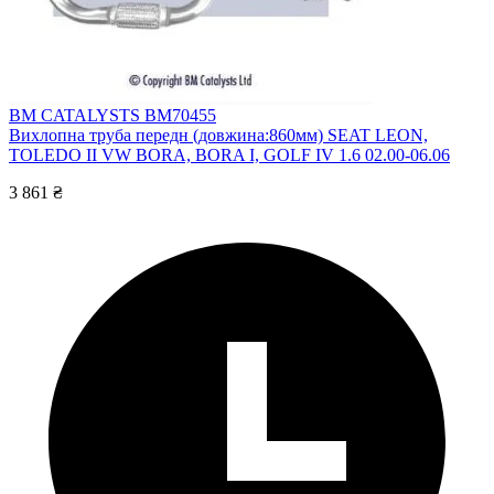
BM CATALYSTS BM70455
Вихлопна труба передн (довжина:860мм) SEAT LEON,
TOLEDO II VW BORA, BORA I, GOLF IV 1.6 02.00-06.06
3 861 ₴