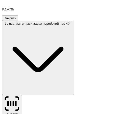
Кажіть
Закрити
Звʼязатися з нами
зараз неробочий час 😴