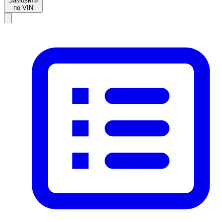
Замовити
по VIN