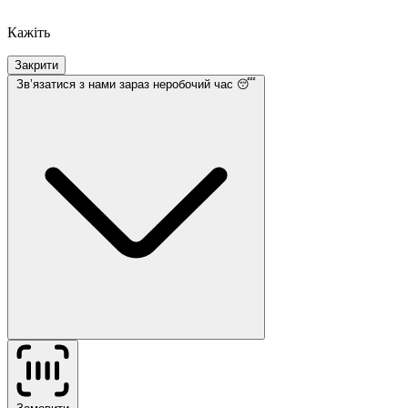
Кажіть
Закрити
Звʼязатися з нами
зараз неробочий час 😴