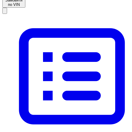
Замовити
по VIN