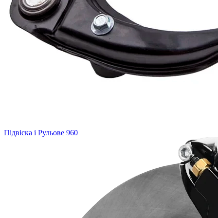
Підвіска і Рульове
960