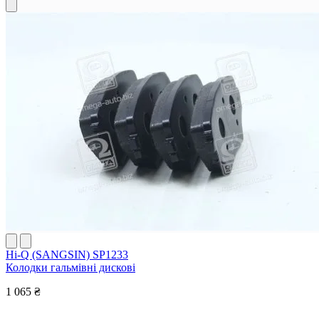
Hi-Q (SANGSIN) SP1233
Колодки гальмівні дискові
1 065 ₴