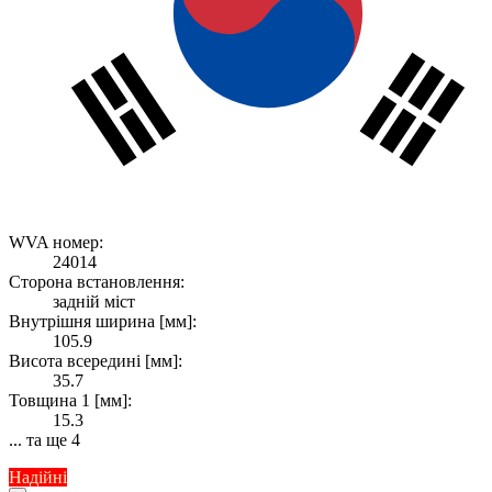
WVA номер:
24014
Сторона встановлення:
задній міст
Внутрішня ширина [мм]:
105.9
Висота всередині [мм]:
35.7
Товщина 1 [мм]:
15.3
... та ще 4
Надійні