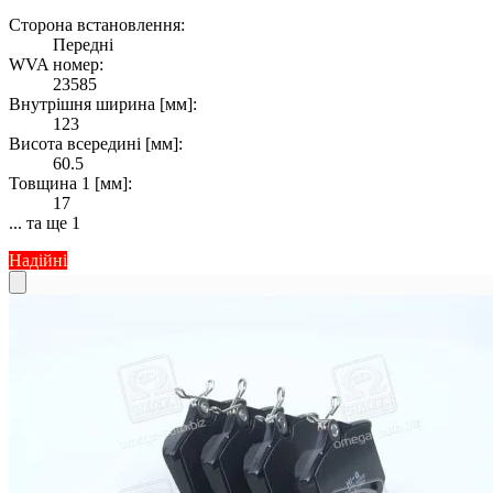
Сторона встановлення:
Передні
WVA номер:
23585
Внутрішня ширина [мм]:
123
Висота всередині [мм]:
60.5
Товщина 1 [мм]:
17
... та ще 1
Надійні