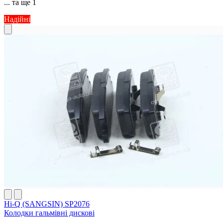
... та ще 1
Надійні
Hi-Q (SANGSIN) SP2076
Колодки гальмівні дискові