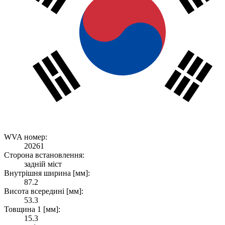
WVA номер:
20261
Сторона встановлення:
задній міст
Внутрішня ширина [мм]:
87.2
Висота всередині [мм]:
53.3
Товщина 1 [мм]:
15.3