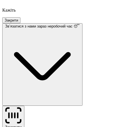
Кажіть
Закрити
Звʼязатися з нами
зараз неробочий час 😴