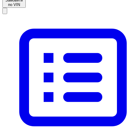
Замовити
по VIN