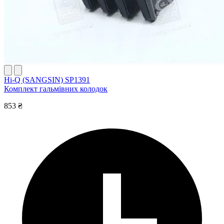
Hi-Q (SANGSIN) SP1391
Комплект гальмівних колодок
853 ₴