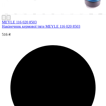
MEYLE 116 020 8503
Накінечник кермової тяги MEYLE 116 020 8503
516 ₴