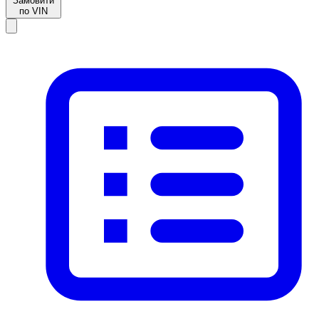
Замовити
по VIN