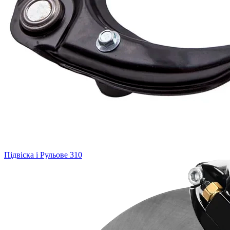
Підвіска і Рульове
310