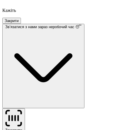
Кажіть
Закрити
Звʼязатися з нами
зараз неробочий час 😴