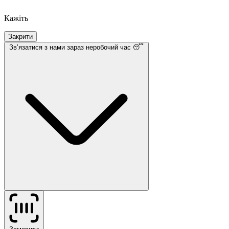
Кажіть
Закрити
Звʼязатися з нами
зараз неробочий час 😴