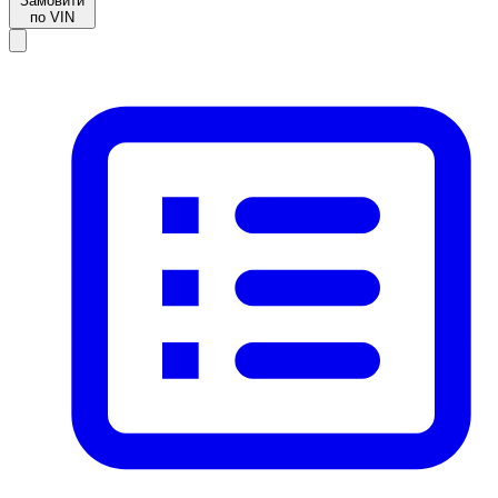
Замовити
по VIN