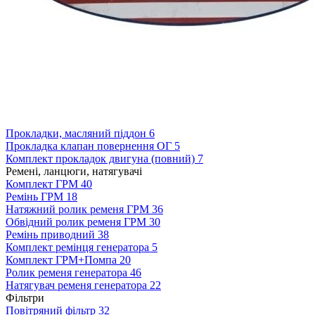
Прокладки, масляний піддон
6
Прокладка клапан повернення ОГ
5
Комплект прокладок двигуна (повний)
7
Ремені, ланцюги, натягувачі
Комплект ГРМ
40
Ремінь ГРМ
18
Натяжний ролик ременя ГРМ
36
Обвідний ролик ременя ГРМ
30
Ремінь приводний
38
Комплект ремінця генератора
5
Комплект ГРМ+Помпа
20
Ролик ременя генератора
46
Натягувач ременя генератора
22
Фільтри
Повітряний фільтр
32