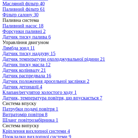
Масляний фільтр
40
Паливний фільтр
61
Фільтр салону
30
Паливна система
Паливний насос
18
Форсунки паливні
2
Датчик тиску палива
6
Управління двигуном
Лямбда зонд
11
Датчик тиску наддуву
15
Датчик температури охолоджувальної рідини
21
Датчик тиску масла
12
Датчик колінвалу
21
Датчик распредвала
16
Датчик положення дросельної заслінки
2
Датчик детонації
4
Клапан/регулятор холостого ходу
1
Датчик, температура повітря, що впускається
7
Система впуску
Патрубки подачі повітря
1
Витратомір повітря
8
Шланг повітрозабірника
1
Система випуску
Кріплення вихлопної системи
4
Прокладки вихлопної системи
9