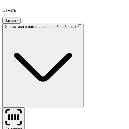
Кажіть
Закрити
Звʼязатися з нами
зараз неробочий час 😴