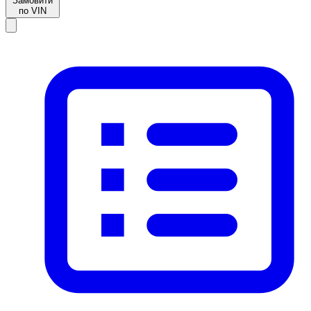
Замовити
по VIN