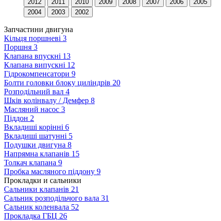
2012
2011
2010
2009
2008
2007
2006
2005
2004
2003
2002
Запчастини двигуна
Кільця поршневі
3
Поршня
3
Клапана впускні
13
Клапана випускні
12
Гідрокомпенсатори
9
Болти головки блоку циліндрів
20
Розподільний вал
4
Шків колінвалу / Демфер
8
Масляний насос
3
Піддон
2
Вкладиші корінні
6
Вкладиші шатунні
5
Подушки двигуна
8
Напрямна клапанів
15
Толкач клапана
9
Пробка масляного піддону
9
Прокладки и сальники
Сальники клапанів
21
Сальник розподільчого вала
31
Сальник коленвала
52
Прокладка ГБЦ
26