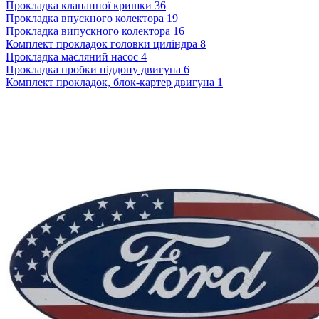
Прокладка клапанної кришки
36
Прокладка впускного колектора
19
Прокладка випускного колектора
16
Комплект прокладок головки циліндра
8
Прокладка масляний насос
4
Прокладка пробки піддону двигуна
6
Комплект прокладок, блок-картер двигуна
1