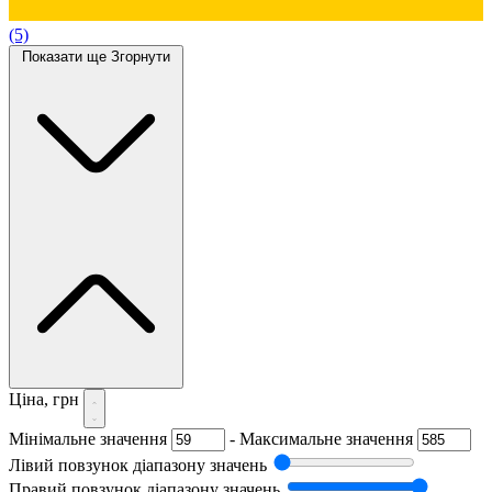
(5)
Показати ще
Згорнути
Ціна, грн
Мінімальне значення
-
Максимальне значення
Лівий повзунок діапазону значень
Правий повзунок діапазону значень