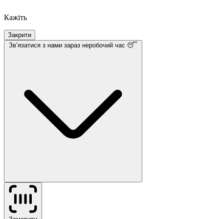
Кажіть
Закрити
Звʼязатися з нами
зараз неробочий час 😴