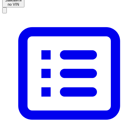
Замовити
по VIN