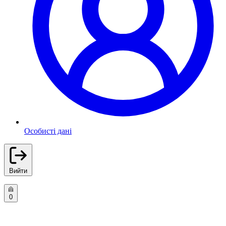
Особисті дані
Вийти
0