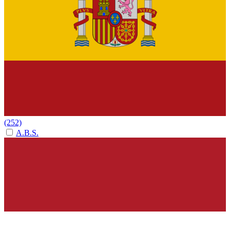
(252)
A.B.S.