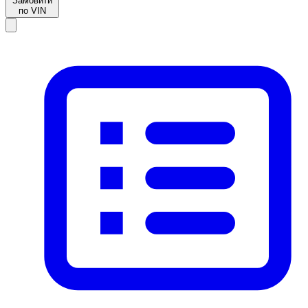
Замовити
по VIN