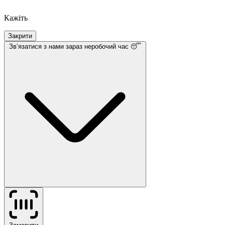
Кажіть
Закрити
Звʼязатися з нами
зараз неробочий час 😴