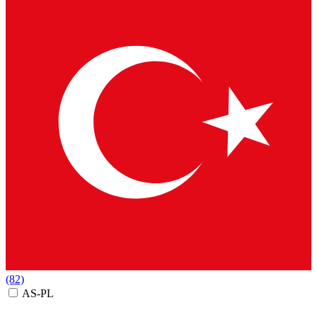
(82)
AS-PL