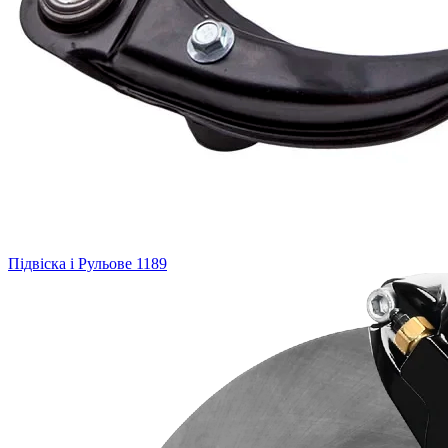
Підвіска і Рульове
1189