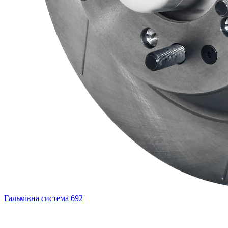
Гальмівна система
692