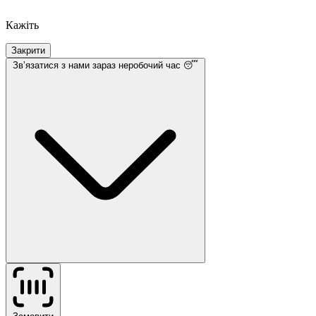
Кажіть
Закрити
Звʼязатися з нами
зараз неробочий час 😴