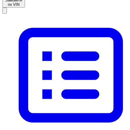
Замовити
по VIN