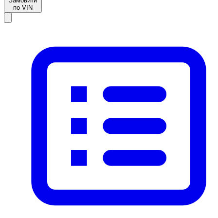
Замовити
по VIN