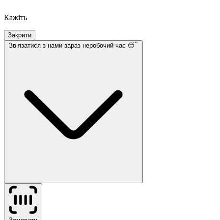
Кажіть
Закрити
Звʼязатися з нами
зараз неробочий час 😴