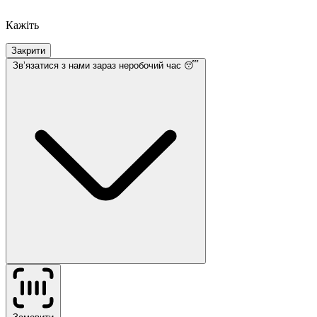
Кажіть
Закрити
Звʼязатися з нами
зараз неробочий час 😴