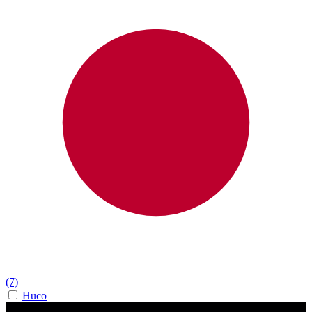
(7)
Huco