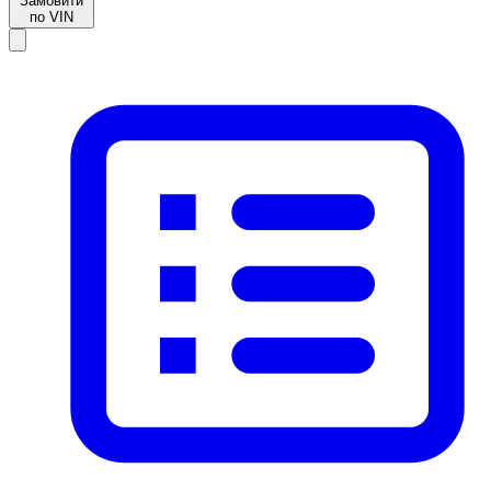
Замовити
по VIN