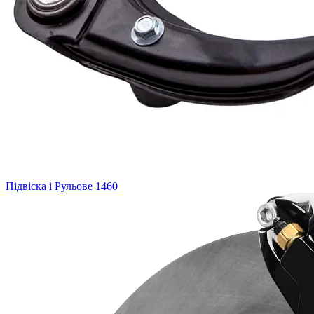
Підвіска і Рульове
1460