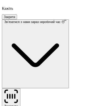
Кажіть
Закрити
Звʼязатися з нами
зараз неробочий час 😴