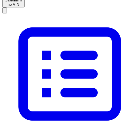
Замовити
по VIN