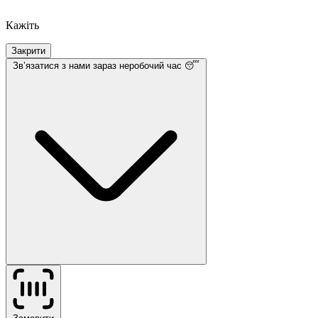
Кажіть
Закрити
Звʼязатися з нами
зараз неробочий час 😴