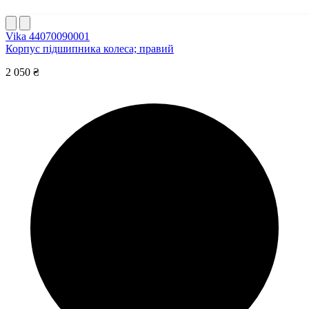
Vika 44070090001
Корпус підшипника колеса; правий
2 050 ₴