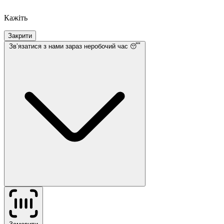
Кажіть
Закрити
Звʼязатися з нами
зараз неробочий час 😴