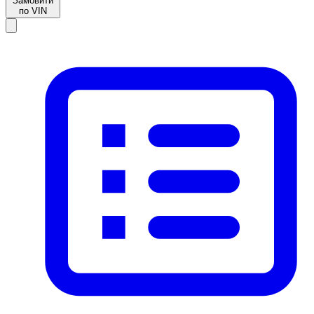
Замовити
по VIN