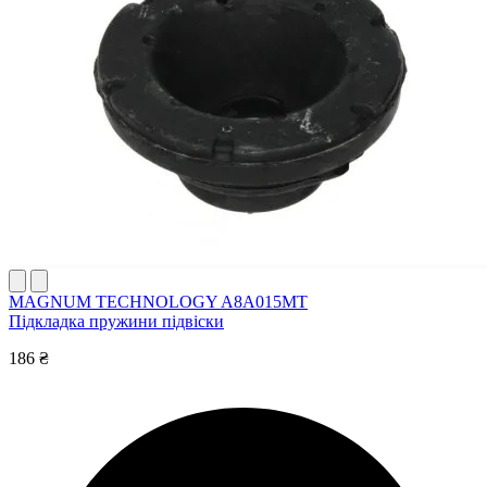
MAGNUM TECHNOLOGY A8A015MT
Підкладка пружини підвіски
186 ₴