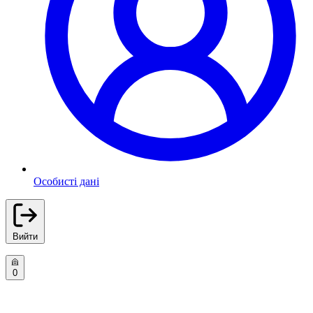
Особисті дані
Вийти
0