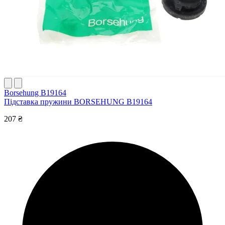
Borsehung B19164
Підставка пружини BORSEHUNG B19164
207 ₴