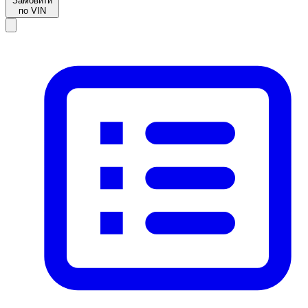
Замовити
по VIN