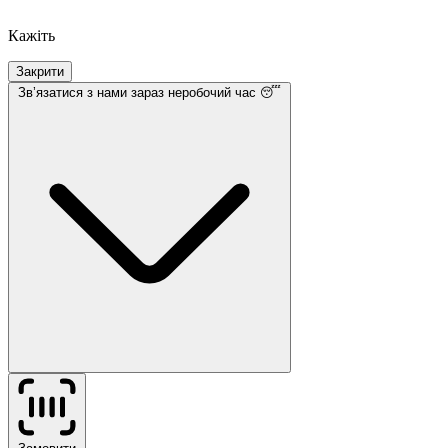
Кажіть
Закрити
Звʼязатися з нами
зараз неробочий час 😴