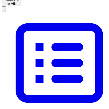
Замовити
по VIN