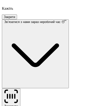
Кажіть
Закрити
Звʼязатися з нами
зараз неробочий час 😴