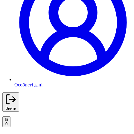
Особисті дані
Вийти
0