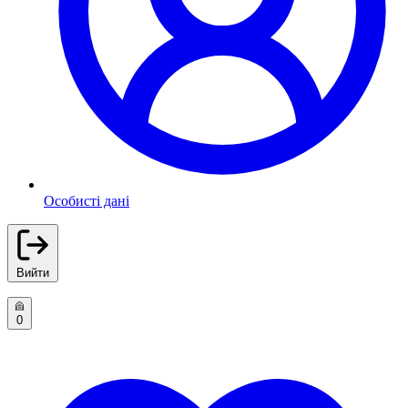
Особисті дані
Вийти
0