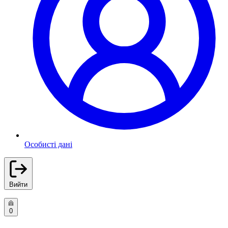
Особисті дані
Вийти
0