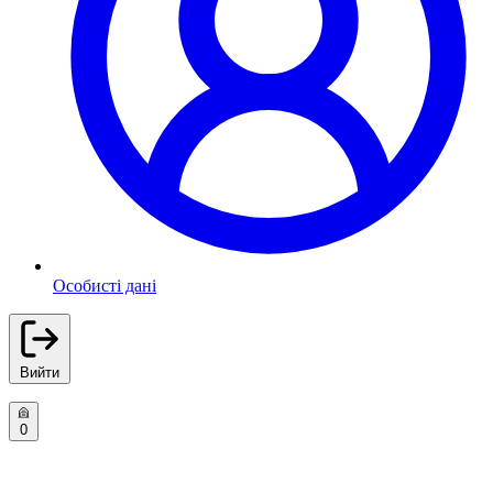
Особисті дані
Вийти
0