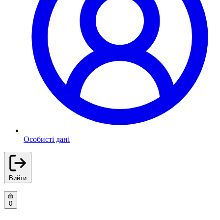
Особисті дані
Вийти
0