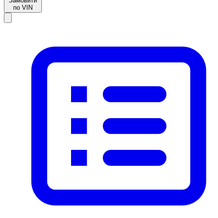
Замовити
по VIN