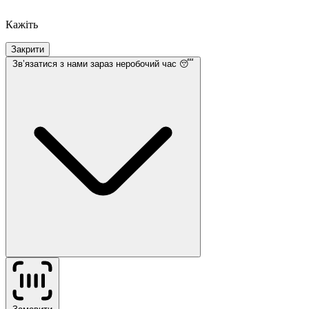
Кажіть
Закрити
Звʼязатися з нами
зараз неробочий час 😴