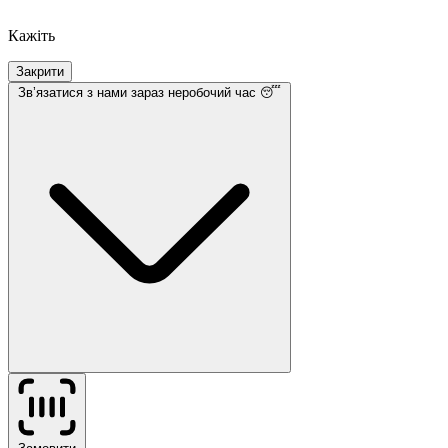
Кажіть
Закрити
Звʼязатися з нами
зараз неробочий час 😴