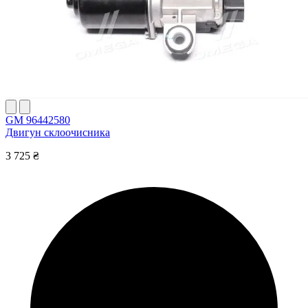
GM 96442580
Двигун склоочисника
3 725 ₴