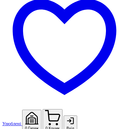
Улюблені
0
Гараж
0
Кошик
Вхід