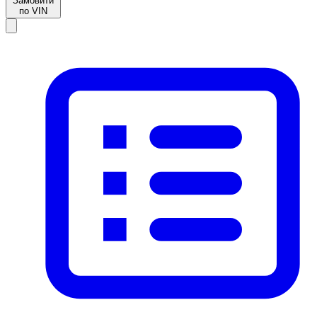
Замовити
по VIN