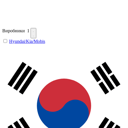
Виробники
1
Hyundai/Kia/Mobis