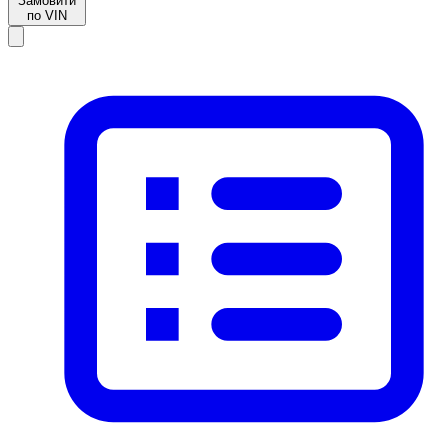
Замовити
по VIN