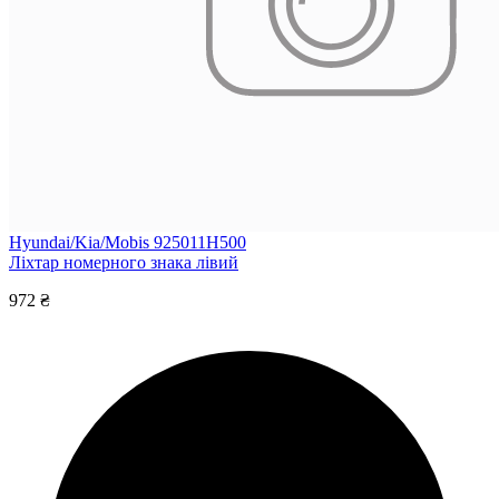
Hyundai/Kia/Mobis 925011H500
Ліхтар номерного знака лівий
972 ₴