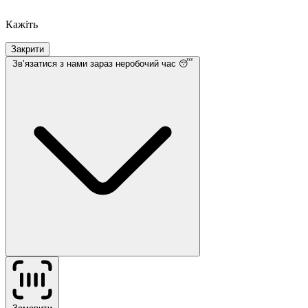
Кажіть
Закрити
Звʼязатися з нами
зараз неробочий час 😴