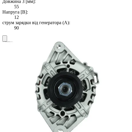
Довжина 3 [мм]:
55
Напруга [В]:
12
струм зарядки від генератора (А):
90