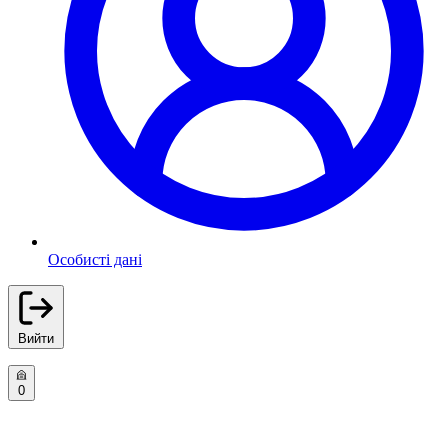
Особисті дані
Вийти
0